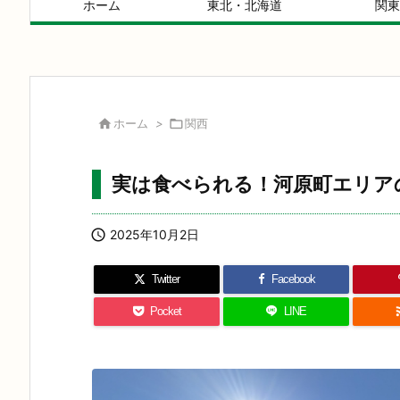
ホーム
東北・北海道
関東

ホーム
>

関西
実は食べられる！河原町エリア

2025年10月2日
Twitter
Facebook
Pocket
LINE