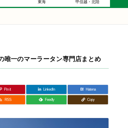
東海
甲信越・北陸
の唯一のマーラータン専門店まとめ
Pin it
LinkedIn
B!
Hatena

RSS
Feedly
Copy