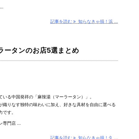
.
記事を読む
知らなきゃ損！浜 ...
ラータンのお店5選まとめ
ている中国発祥の「麻辣湯（マーラータン）」。
が織りなす独特の味わいに加え、好きな具材を自由に選べる
力です。
門店 ...
記事を読む
知らなきゃ損！久 ...