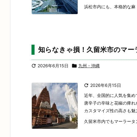
浜松市内にも、本格的な麻 ..
知らなきゃ損！久留米市のマー

2026年6月15日

九州・沖縄

2026年6月15日
近年、全国的に人気を集め
唐辛子の辛味と花椒の痺れ
カスタマイズ性の高さも魅
久留米市内でもマーラータン専