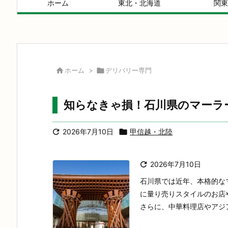
ホーム
東北・北海道
関東

ホーム
>

デリバリー専門
知らなきゃ損！石川県のマーラ

2026年7月10日

甲信越・北陸

2026年7月10日
石川県では近年、本格的な
に量り売りスタイルのお店
さらに、中華料理店やアジア