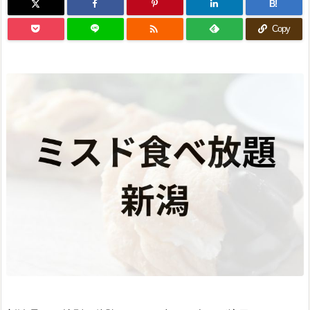
B!

Copy