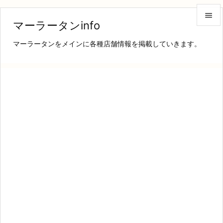

マーラータンinfo

マーラータンをメインに各種店舗情報を掲載していきます。
メニュ

サイド

前へ

次へ

検索