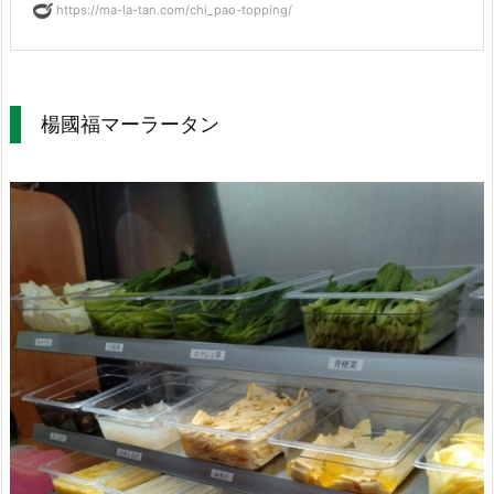
https://ma-la-tan.com/chi_pao-topping/
楊國福マーラータン