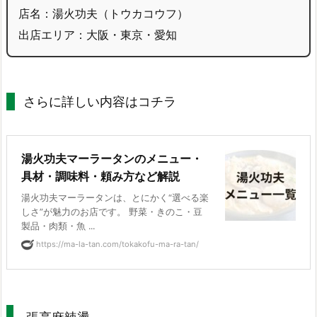
店名：湯火功夫（トウカコウフ）
出店エリア：大阪・東京・愛知
さらに詳しい内容はコチラ
湯火功夫マーラータンのメニュー・
具材・調味料・頼み方など解説
湯火功夫マーラータンは、とにかく“選べる楽
しさ”が魅力のお店です。 野菜・きのこ・豆
製品・肉類・魚 ...
https://ma-la-tan.com/tokakofu-ma-ra-tan/