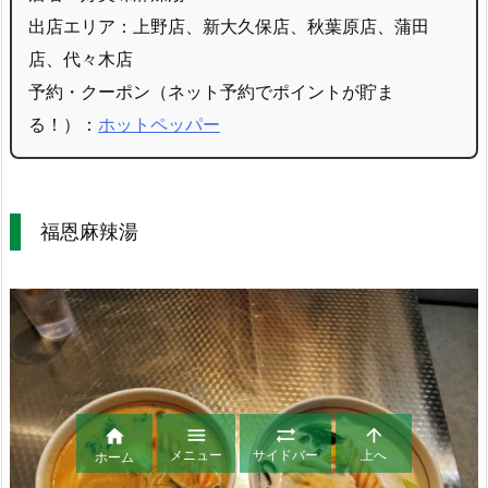
出店エリア：上野店、新大久保店、秋葉原店、蒲田
店、代々木店
予約・クーポン（ネット予約でポイントが貯ま
る！）：
ホットペッパー
福恩麻辣湯




メニュー
サイドバー
上へ
ホーム