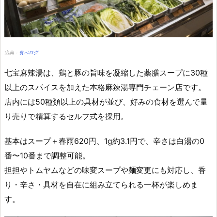
出典：
食べログ
七宝麻辣湯は、鶏と豚の旨味を凝縮した薬膳スープに30種
以上のスパイスを加えた本格麻辣湯専門チェーン店です。
店内には50種類以上の具材が並び、好みの食材を選んで量
り売りで精算するセルフ式を採用。
基本はスープ＋春雨620円、1g約3.1円で、辛さは白湯の0
番〜10番まで調整可能。
担担やトムヤムなどの味変スープや麺変更にも対応し、香
り・辛さ・具材を自在に組み立てられる一杯が楽しめま
す。