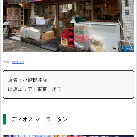
出典：
食べログ
店名：小魏鴨脖店
出店エリア：東京、埼玉
ディオス マーラータン