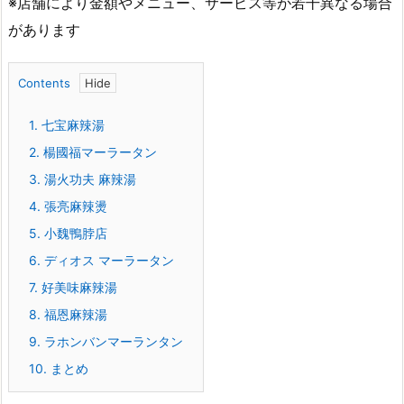
※店舗により金額やメニュー、サービス等が若干異なる場合
があります
Contents
1.
七宝麻辣湯
2.
楊國福マーラータン
3.
湯火功夫 麻辣湯
4.
張亮麻辣燙
5.
小魏鴨脖店
6.
ディオス マーラータン
7.
好美味麻辣湯
8.
福恩麻辣湯
9.
ラホンバンマーランタン
10.
まとめ