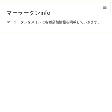

マーラータンinfo

マーラータンをメインに各種店舗情報を掲載していきます。
メニュ

サイド

前へ

次へ

検索