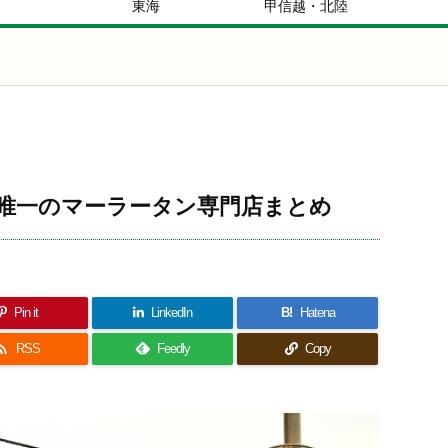
東海
甲信越・北陸
唯一のマーラータン専門店まとめ
Pin it
LinkedIn
B!
Hatena

RSS
Feedly
Copy