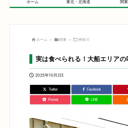
ホーム
東北・北海道
関東

ホーム
>

関東
>

神奈川
実は食べられる！大船エリアの

2025年10月2日
Twitter
Facebook
Pocket
LINE